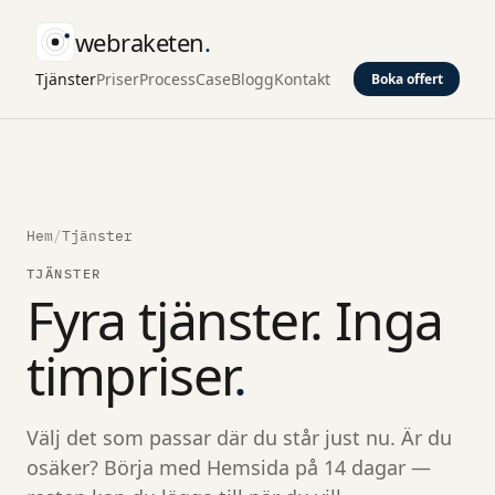
webraketen
.
Tjänster
Priser
Process
Case
Blogg
Kontakt
Boka offert
Hem
/
Tjänster
TJÄNSTER
Fyra tjänster. Inga
timpriser
.
Välj det som passar där du står just nu. Är du
osäker? Börja med Hemsida på 14 dagar —