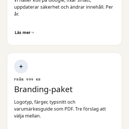
Vi håller koll på Google, fixar smått,
uppdaterar säkerhet och ändrar innehåll. Per
år.
Läs mer
FRÅN 999 KR
Branding-paket
Logotyp, färger, typsnitt och
varumärkesguide som PDF. Tre förslag att
välja mellan.