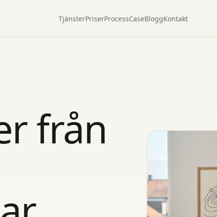
Tjänster
Priser
Process
Case
Blogg
Kontakt
er från
ar
.