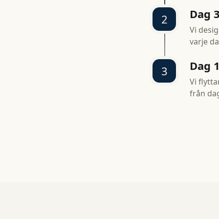
Dag 3
2
Vi desi
varje da
Dag 1
3
Vi flytt
från dag