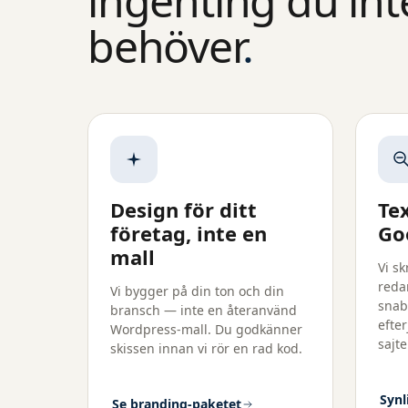
ingenting du int
behöver
.
Design för ditt
Te
företag, inte en
Go
mall
Vi s
reda
Vi bygger på din ton och din
snab
bransch — inte en återanvänd
efte
Wordpress-mall. Du godkänner
sajt
skissen innan vi rör en rad kod.
Synl
Se branding-paketet