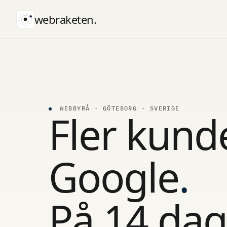
webraketen
.
WEBBYRÅ · GÖTEBORG · SVERIGE
Fler kund
Google
.
På 14 dag