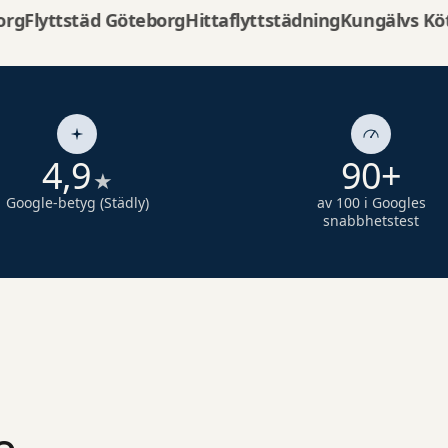
täd Göteborg
Hittaflyttstädning
Kungälvs Kött & Char
4,9
90+
★
Google-betyg (Städly)
av 100 i Googles
snabbhetstest