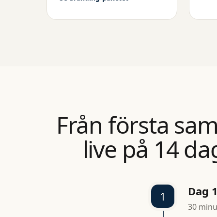
Från första samta
live på 14 da
Dag 1
1
30 minut