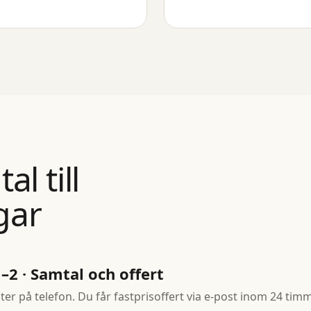
l till
gar
–2 · Samtal och offert
er på telefon. Du får fastprisoffert via e-post inom 24 timm