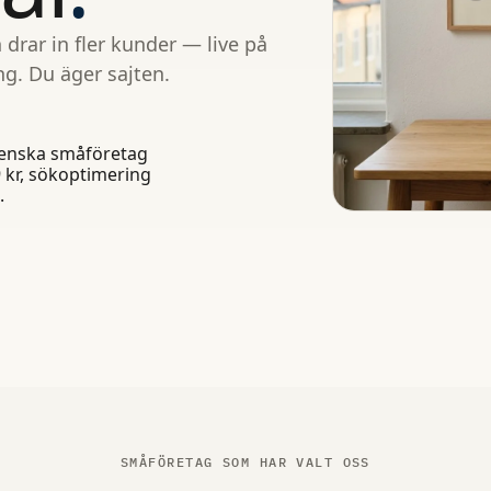
drar in fler kunder — live på
ng. Du äger sajten.
venska småföretag
99 kr, sökoptimering
.
SMÅFÖRETAG SOM HAR VALT OSS