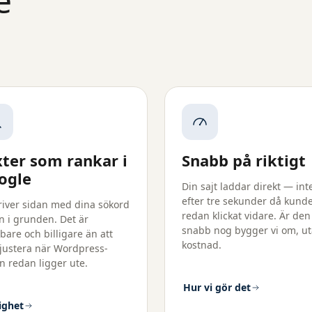
e
xter som rankar i
Snabb på riktigt
ogle
Din sajt laddar direkt — int
efter tre sekunder då kund
kriver sidan med dina sökord
redan klickat vidare. Är den
n i grunden. Det är
snabb nog bygger vi om, u
bare och billigare än att
kostnad.
rjustera när Wordpress-
en redan ligger ute.
Hur vi gör det
ighet