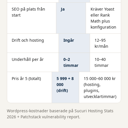
SEO på plats från
Ja
Kräver Yoast
start
eller Rank
Math plus
konfiguration
Drift och hosting
Ingår
12–95
kr/mån
Underhåll per år
0–2
10–40
timmar
timmar
Pris år 5 (totalt)
5 999 + 8
15 000–60 000 kr
000
(hosting,
(drift)
plugins,
utvecklartimmar)
Wordpress-kostnader baserade på Sucuri Hosting Stats
2026 + Patchstack vulnerability report.