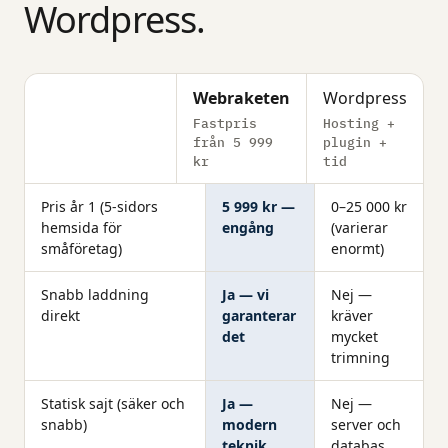
Wordpress.
Webraketen
Wordpress
Fastpris
Hosting +
från 5 999
plugin +
kr
tid
Pris år 1 (5-sidors
5 999 kr —
0–25 000 kr
hemsida för
engång
(varierar
småföretag)
enormt)
Snabb laddning
Ja — vi
Nej —
direkt
garanterar
kräver
det
mycket
trimning
Statisk sajt (säker och
Ja —
Nej —
snabb)
modern
server och
teknik
databas