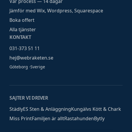
Vår process — 14 dagar
Jämför med Wix, Wordpress, Squarespace
Boka offert
Alla tjänster
KONTAKT
031-373 51 11
hej@webraketen.se
Göteborg
·
Sverige
SAJTER VI DRIVER
Städly
ES Sten & Anläggning
Kungälvs Kött & Chark
Miss Print
Familjen är allt
Rastahunden
Bytly