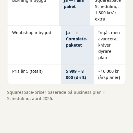
Bokning inbyggd
Ja — i alla
Squarespace
paket
Scheduling:
1 800 kr/år
extra
Webbshop inbyggd
Ja — i
Ingår, men
Complete-
avancerat
paketet
kräver
dyrare
plan
Pris år 5 (totalt)
5 999 + 8
~16 000 kr
000 (drift)
(årsplaner)
Squarespace-priser baserade på Business plan +
Scheduling, april 2026.