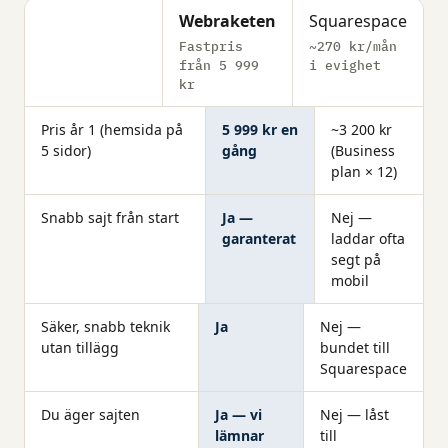
Webraketen
Squarespace
Fastpris
~270 kr/mån
från 5 999
i evighet
kr
Pris år 1 (hemsida på
5 999 kr en
~3 200 kr
5 sidor)
gång
(Business
plan × 12)
Snabb sajt från start
Ja —
Nej —
garanterat
laddar ofta
segt på
mobil
Säker, snabb teknik
Ja
Nej —
utan tillägg
bundet till
Squarespace
Du äger sajten
Ja — vi
Nej — låst
lämnar
till