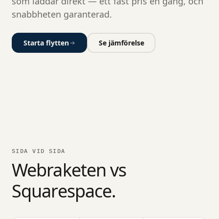
som laddar direkt — ett fast pris en gång, och
snabbheten garanterad.
Starta flytten
Se jämförelse
SIDA VID SIDA
Webraketen vs
Squarespace.