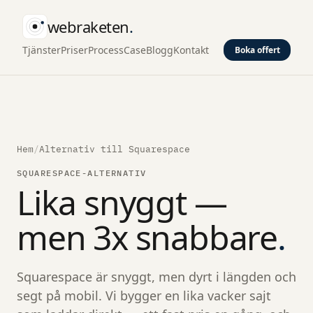
webraketen
.
Tjänster
Priser
Process
Case
Blogg
Kontakt
Boka offert
Hem
/
Alternativ till Squarespace
SQUARESPACE-ALTERNATIV
Lika snyggt —
men 3x snabbare
.
Squarespace är snyggt, men dyrt i längden och
segt på mobil. Vi bygger en lika vacker sajt