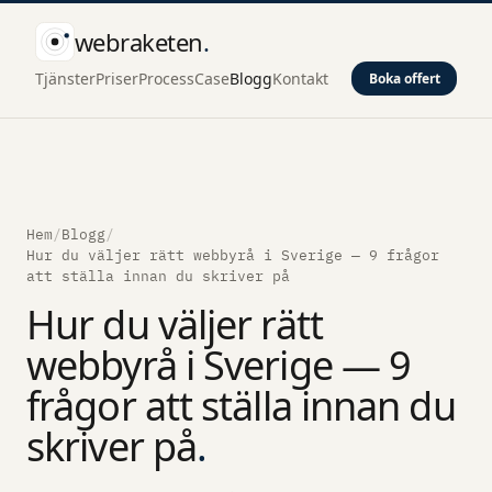
webraketen
.
Tjänster
Priser
Process
Case
Blogg
Kontakt
Boka offert
Hem
/
Blogg
/
Hur du väljer rätt webbyrå i Sverige — 9 frågor
att ställa innan du skriver på
Hur du väljer rätt
webbyrå i Sverige — 9
frågor att ställa innan du
skriver på
.