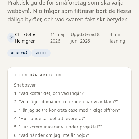
Praktisk guide för småföretag som ska välja
webbyrå. Nio frågor som filtrerar bort de flesta
dåliga byråer, och vad svaren faktiskt betyder.
Christoffer
11 maj
Uppdaterad 8
4 min
·
·
·
Holmgren
2026
juni 2026
läsning
WEBBYRÅ
GUIDE
I DEN HÄR ARTIKELN
Snabbsvar
1. “Vad kostar det, och vad ingår?”
2. “Vem äger domänen och koden när vi är klara?”
3. “Får jag se tre konkreta case med riktiga siffror?”
4. “Hur länge tar det att leverera?”
5. “Hur kommunicerar vi under projektet?”
6. “Vad händer om jag inte är nöjd?”