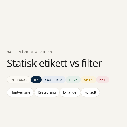
04 · MÄRKEN & CHIPS
Statisk etikett vs filter
14 DAGAR
NY
FASTPRIS
LIVE
BETA
FEL
Hantverkare
Restaurang
E-handel
Konsult