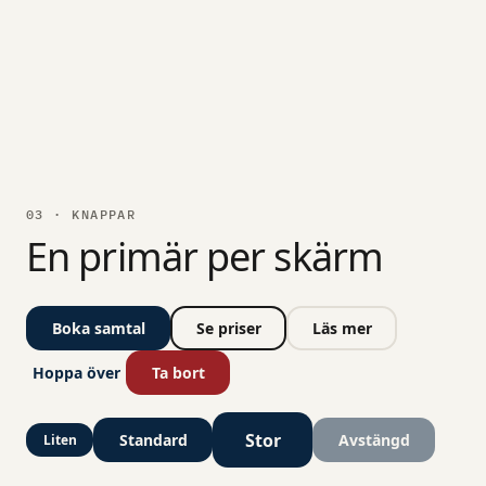
03 · KNAPPAR
En primär per skärm
Boka samtal
Se priser
Läs mer
Hoppa över
Ta bort
Stor
Standard
Avstängd
Liten