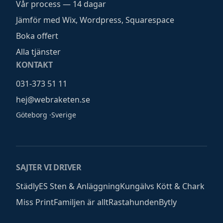
Vår process — 14 dagar
Jämför med Wix, Wordpress, Squarespace
Boka offert
Alla tjänster
KONTAKT
031-373 51 11
hej@webraketen.se
Göteborg
·
Sverige
SAJTER VI DRIVER
Städly
ES Sten & Anläggning
Kungälvs Kött & Chark
Miss Print
Familjen är allt
Rastahunden
Bytly