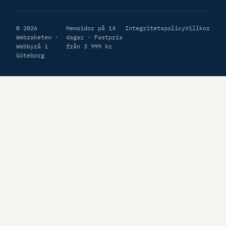
© 2026
Hemsidor på 14
Integritetspolicy
Villkor
Webraketen ·
dagar · Fastpris
Webbyrå i
från 3 999 kr
Göteborg