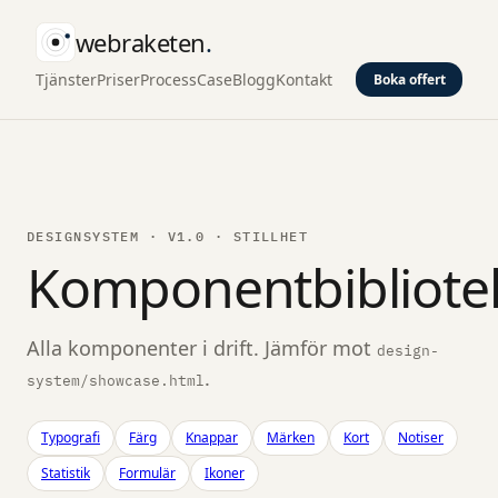
webraketen
.
Tjänster
Priser
Process
Case
Blogg
Kontakt
Boka offert
DESIGNSYSTEM · V1.0 · STILLHET
Komponentbibliote
Alla komponenter i drift. Jämför mot
design-
.
system/showcase.html
Typografi
Färg
Knappar
Märken
Kort
Notiser
Statistik
Formulär
Ikoner